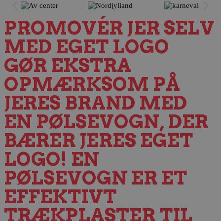
PROMOVÉR JER SELV
MED EGET LOGO
GØR EKSTRA
OPMÆRKSOM PÅ
JERES BRAND MED
EN PØLSEVOGN, DER
BÆRER JERES EGET
LOGO! EN
PØLSEVOGN ER ET
EFFEKTIVT
TRÆKPLASTER TIL