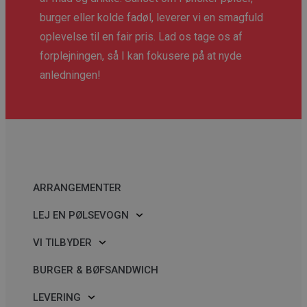
burger eller kolde fadøl, leverer vi en smagfuld
oplevelse til en fair pris. Lad os tage os af
forplejningen, så I kan fokusere på at nyde
anledningen!
pys_start_session
.polsedrengene.dk
Session
ARRANGEMENTER
LEJ EN PØLSEVOGN
VI TILBYDER
BURGER & BØFSANDWICH
CookieScriptConsent
4 uger 2
CookieScript
LEVERING
dage
polsedrengene.dk