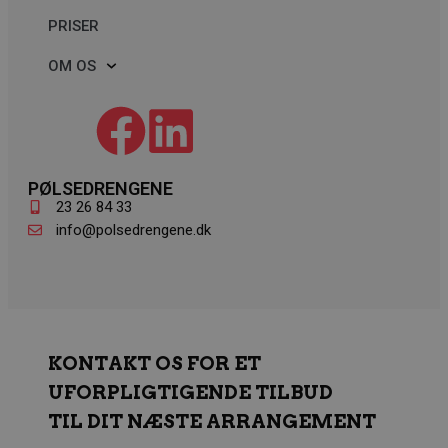
PRISER
OM OS
PØLSEDRENGENE
pys_session_limit
.polsedrengene.dk
59 minutter
23 26 84 33
54
info@polsedrengene.dk
sekunder
KONTAKT OS FOR ET
UFORPLIGTIGENDE TILBUD
TIL DIT NÆSTE ARRANGEMENT