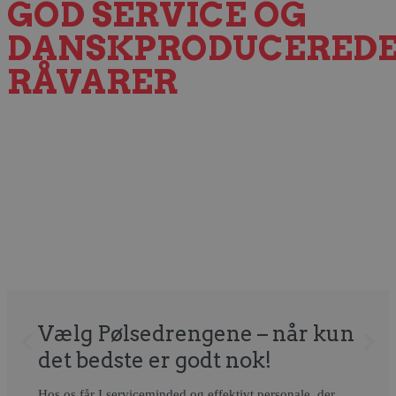
GOD SERVICE OG
DANSKPRODUCERED
RÅVARER
Vælg Pølsedrengene – når kun
det bedste er godt nok!
Hos os får I serviceminded og effektivt personale, der