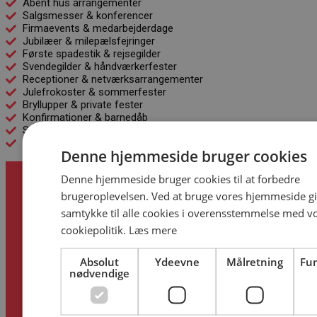
Åbent hus arrangementer
Salgsmesser & konferencer
Firmaevents & medarbejderdage
Jubilæer & milepælsfejringer
Første spadestik & rejsegilder
Svendegilder & håndværkerfester
Receptioner & netværksarrangementer
Julefrokoster & sommerfester
Bryllupper & private fester
Konfirmationer & barnedåb
Studenterfester & fødselsdage
Festivals & større publikumsarrangementer
Denne hjemmeside bruger cookies
Denne hjemmeside bruger cookies til at forbedre
brugeroplevelsen. Ved at bruge vores hjemmeside g
DEN PERFEKTE
samtykke til alle cookies i overensstemmelse med v
LØSNING
cookiepolitik.
Læs mere
TIL DIN FEST
Absolut
Ydeevne
Målretning
Fun
nødvendige
ELLER JERES