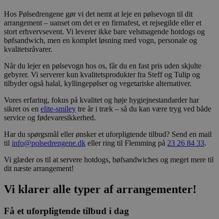
Hos Pølsedrengene gør vi det nemt at leje en pølsevogn til dit
arrangement – uanset om det er en firmafest, et rejsegilde eller et
stort erhvervsevent. Vi leverer ikke bare velsmagende hotdogs og
bøfsandwich, men en komplet løsning med vogn, personale og
kvalitetsråvarer.
Når du lejer en pølsevogn hos os, får du en fast pris uden skjulte
gebyrer. Vi serverer kun kvalitetsprodukter fra Steff og Tulip og
tilbyder også halal, kyllingepølser og vegetariske alternativer.
Vores erfaring, fokus på kvalitet og høje hygiejnestandarder har
sikret os en
elite-smiley
tre år i træk – så du kan være tryg ved både
service og fødevaresikkerhed.
Har du spørgsmål eller ønsker et uforpligtende tilbud? Send en mail
til
info@polsedrengene.dk
eller ring til Flemming på
23 26 84 33
.
Vi glæder os til at servere hotdogs, bøfsandwiches og meget mere til
dit næste arrangement!
Vi klarer alle typer af arrangementer!
Få et uforpligtende tilbud i dag