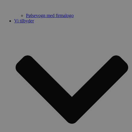
pys_start_session
.polsedrengene.dk
Session
Pølsevogn med firmalogo
Vi tilbyder
CookieScriptConsent
4 uger 2
CookieScript
dage
polsedrengene.dk
pys_session_limit
.polsedrengene.dk
59 minutter
54