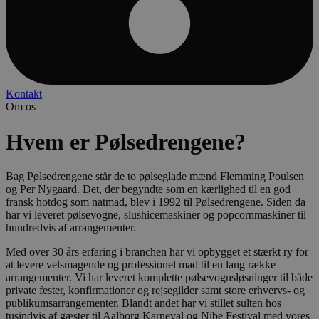
oplysni
om, hv
slutbru
bruger
hjemme
og enhv
reklame
slutbru
måtte h
Kontakt
før han
Om os
det næ
webste
Hvem er Pølsedrengene?
__Secure-
.youtube.com
5 måneder
Denne 
ROLLOUT_TOKEN
4 uger
bruges 
YouTub
Google t
Bag Pølsedrengene står de to pølseglade mænd Flemming Poulsen
håndte
eksperi
og Per Nygaard. Det, der begyndte som en kærlighed til en god
A/B-tes
fransk hotdog som natmad, blev i 1992 til Pølsedrengene. Siden da
gradvis
har vi leveret pølsevogne, slushicemaskiner og popcornmaskiner til
udrulni
hundredvis af arrangementer.
nye fun
("featur
rollouts
Med over 30 års erfaring i branchen har vi opbygget et stærkt ry for
Cookien
at levere velsmagende og professionel mad til en lang række
at en br
arrangementer. Vi har leveret komplette pølsevognsløsninger til både
en stabi
ensarte
private fester, konfirmationer og rejsegilder samt store erhvervs- og
oplevel
publikumsarrangementer. Blandt andet har vi stillet sulten hos
en test
tusindvis af gæster til Aalborg Karneval og Nibe Festival med vores
så brug