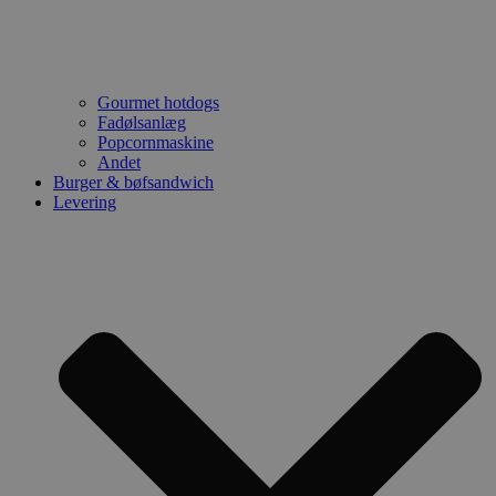
sekunder
Gourmet hotdogs
Fadølsanlæg
Popcornmaskine
Andet
Burger & bøfsandwich
Levering
VISITOR_PRIVACY_METADATA
5 måneder
YouTube
4 uger
.youtube.com