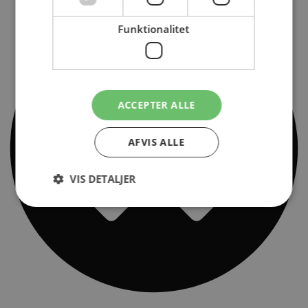
Funktionalitet
ACCEPTER ALLE
AFVIS ALLE
VIS DETALJER
Absolut nødvendige
Ydeevne
Målretning
Funktionalitet
Absolut nødvendige cookies muliggør
hjemmesidens grundlæggende funktionalitet såsom
brugerlogin og kontoadministration. Hjemmesiden