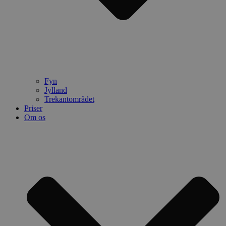
Fyn
Jylland
Trekantområdet
Priser
Om os