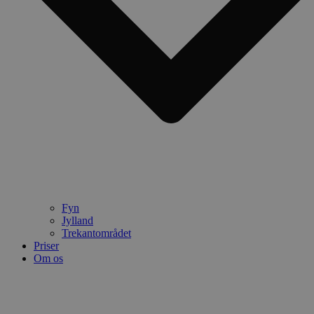
Fyn
Jylland
Trekantområdet
Priser
Om os