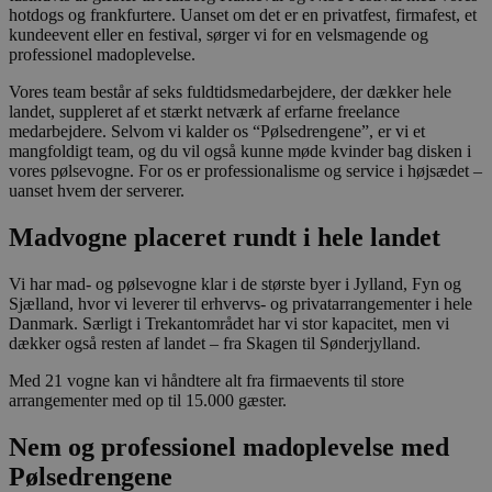
eller
hotdogs og frankfurtere. Uanset om det er en privatfest, firmafest, et
funktio
kundeevent eller en festival, sørger vi for en velsmagende og
videoaf
professionel madoplevelse.
ikke plu
ændrer 
mens d
Vores team består af seks fuldtidsmedarbejdere, der dækker hele
befinde
landet, suppleret af et stærkt netværk af erfarne freelance
siden.
medarbejdere. Selvom vi kalder os “Pølsedrengene”, er vi et
mangfoldigt team, og du vil også kunne møde kvinder bag disken i
vores pølsevogne. For os er professionalisme og service i højsædet –
uanset hvem der serverer.
Madvogne placeret rundt i hele landet
Vi har mad- og pølsevogne klar i de største byer i Jylland, Fyn og
Sjælland, hvor vi leverer til erhvervs- og privatarrangementer i hele
Danmark. Særligt i Trekantområdet har vi stor kapacitet, men vi
dækker også resten af landet – fra Skagen til Sønderjylland.
Med 21 vogne kan vi håndtere alt fra firmaevents til store
arrangementer med op til 15.000 gæster.
Nem og professionel madoplevelse med
Pølsedrengene