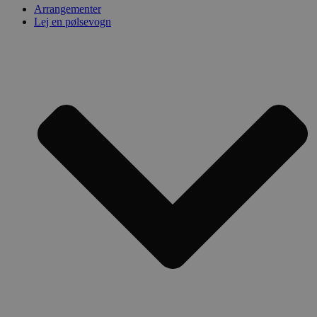
kan ikke bruges korrekt uden de absolut
Arrangementer
nødvendige cookies.
Lej en pølsevogn
Udbyder /
Navn
Udløbsdato
Domæne
PHPSESSID
Session
PHP.net
polsedrengene.dk